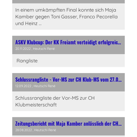
In einem umkämpften Final konnte sich Maja
Kamber gegen Toni Gasser, Franco Pecorella
und Heinz ...
ASKV Klubcup: Der KK Freiamt verteidigt erfolgreich den Titel
20.11.2022
, Heutschi René
Rangliste
Schlussrangliste - Vor-MS zur CH Klub-MS vom 27.08. - 10.09.2022 (SSKV Jahres-MS)
12.09.2022
, Heutschi René
Schlussrangliste der Vor-MS zur CH
Klubmeisterschaft
Zeitungsbericht mit Maja Kamber anlässlich der CH-MS des SFKV
28.08.2022
, Heutschi René