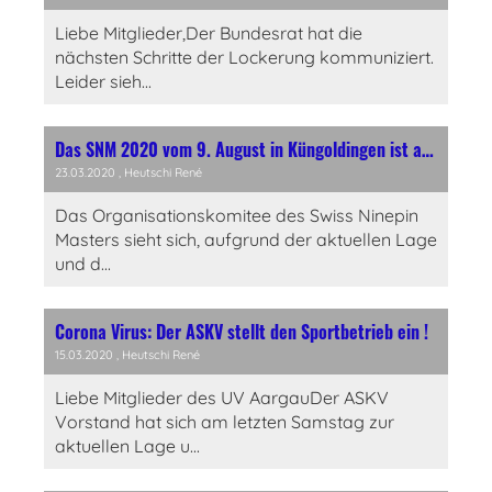
Liebe Mitglieder,Der Bundesrat hat die
nächsten Schritte der Lockerung kommuniziert.
Leider sieh...
Das SNM 2020 vom 9. August in Küngoldingen ist abgesagt
23.03.2020
, Heutschi René
Das Organisationskomitee des Swiss Ninepin
Masters sieht sich, aufgrund der aktuellen Lage
und d...
Corona Virus: Der ASKV stellt den Sportbetrieb ein !
15.03.2020
, Heutschi René
Liebe Mitglieder des UV AargauDer ASKV
Vorstand hat sich am letzten Samstag zur
aktuellen Lage u...