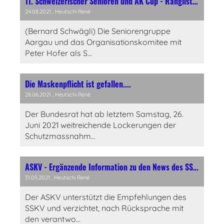
11. Schweizerischer Senioren und AK Cup - Ranglisten Qualifikation und Sport
24.08.2021
, Heutschi René
(Bernard Schwägli) Die Seniorengruppe
Aargau und das Organisationskomitee mit
Peter Hofer als S...
Die Maskenpflicht ist gefallen....
28.06.2021
, Heutschi René
Der Bundesrat hat ab letztem Samstag, 26.
Juni 2021 weitreichende Lockerungen der
Schutzmassnahm...
ASKV - Ergänzende Information zu den News des SSKV vom 29. Mai
31.05.2021
, Heutschi René
Der ASKV unterstützt die Empfehlungen des
SSKV und verzichtet, nach Rücksprache mit
den verantwo...