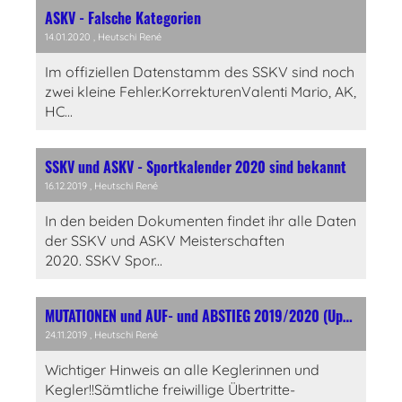
ASKV - Falsche Kategorien
14.01.2020
, Heutschi René
Im offiziellen Datenstamm des SSKV sind noch
zwei kleine Fehler.KorrekturenValenti Mario, AK,
HC...
SSKV und ASKV - Sportkalender 2020 sind bekannt
16.12.2019
, Heutschi René
In den beiden Dokumenten findet ihr alle Daten
der SSKV und ASKV Meisterschaften
2020. SSKV Spor...
MUTATIONEN und AUF- und ABSTIEG 2019/2020 (Update von 24.11.19)
24.11.2019
, Heutschi René
Wichtiger Hinweis an alle Keglerinnen und
Kegler!!Sämtliche freiwillige Übertritte-