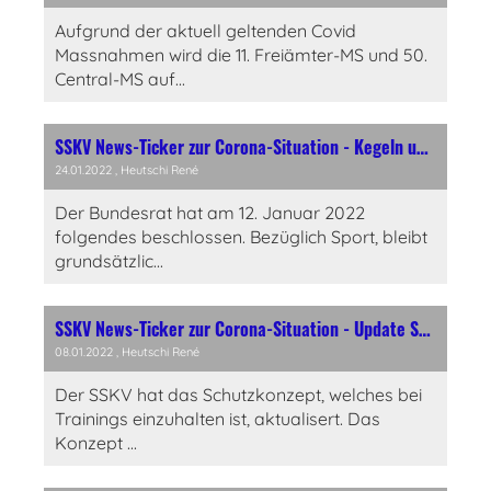
Aufgrund der aktuell geltenden Covid
Massnahmen wird die 11. Freiämter-MS und 50.
Central-MS auf...
SSKV News-Ticker zur Corona-Situation - Kegeln unter G2+ wieder möglich
24.01.2022
, Heutschi René
Der Bundesrat hat am 12. Januar 2022
folgendes beschlossen. Bezüglich Sport, bleibt
grundsätzlic...
SSKV News-Ticker zur Corona-Situation - Update SSKV Schutzkonzept für Trainings
08.01.2022
, Heutschi René
Der SSKV hat das Schutzkonzept, welches bei
Trainings einzuhalten ist, aktualisert. Das
Konzept ...