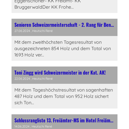
Eggenschoner- KK Freiamt- KK
BruggerwaldDer KK Frohe...
Senioren Schweizermeisterschaft - 2. Rang für Benny Schwägli und 4. Rang für Maja Kamber
27.06.2024
, Heutschi René
Mit dem zweithöchsten Tagesresultat von
ausgezeichneten 854 Holz und dem Total von
1693 Holz ver...
Toni Zingg wird Schweizermeister in der Kat. AK!
22.06.2024
, Heutschi René
Mit dem Tageshöchstresultat von sagenhaften
487 Holz und dem Total von 952 Holz sichert
sich Ton...
Schlussrangliste 13. Freiämter-MS im Hotel Freiämterhof, Wohlen
14.06.2024
, Heutschi René