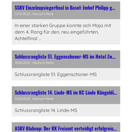
SSKV Einzelcupsiegerfinal in Basel: Imhof Philipp gewinnt und Maja Kamber scheitert knapp im 1/8Final
12.09.2023
, Heutschi René
In einer starken Gruppe konnte sich Maja mit
dem 4. Rang für den, neu eingeführten,
Achtelfinal ...
Schlussrangliste 51. Eggenschoner-MS im Hotel Zwyssighof, Wettingen
19.08.2023
, Heutschi René
Schlussrangliste 51. Eggenschoner-MS
Schlussrangliste 14. Linde-MS im KC Linde Küngoldingen
14.08.2023
, Heutschi René
Schlussrangliste 14. Linde-MS
ASKV Klubcup: Der KK Freiamt verteidigt erfolgreich den Titel