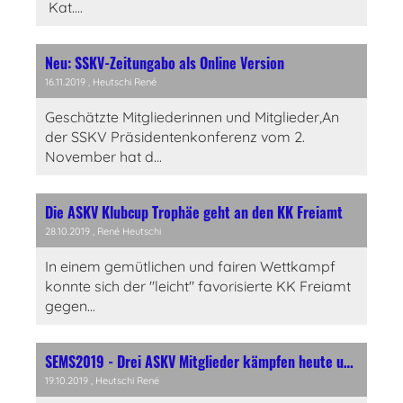
Kat....
Neu: SSKV-Zeitungabo als Online Version
16.11.2019
, Heutschi René
Geschätzte Mitgliederinnen und Mitglieder,An
der SSKV Präsidentenkonferenz vom 2.
November hat d...
Die ASKV Klubcup Trophäe geht an den KK Freiamt
28.10.2019
, René Heutschi
In einem gemütlichen und fairen Wettkampf
konnte sich der "leicht" favorisierte KK Freiamt
gegen...
SEMS2019 - Drei ASKV Mitglieder kämpfen heute um die Medaillen
19.10.2019
, Heutschi René