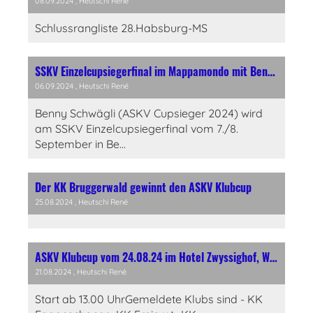
08.09.2024
, Heutschi René
Schlussrangliste 28.Habsburg-MS
SSKV Einzelcupsiegerfinal im Mappamondo mit Benny Schwägli
06.09.2024
, Heutschi René
Benny Schwägli (ASKV Cupsieger 2024) wird
am SSKV Einzelcupsiegerfinal vom 7./8.
September in Be...
Der KK Bruggerwald gewinnt den ASKV Klubcup
25.08.2024
, Heutschi René
ASKV Klubcup vom 24.08.24 im Hotel Zwyssighof, Wettingen
21.08.2024
, Heutschi René
Start ab 13.00 UhrGemeldete Klubs sind - KK