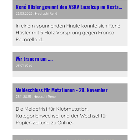
René Hüsler gewinnt den ASKV Einzelcup im Restaurant Sonnenberg, Brugg
23.03.2026
, Heutschi René
In einem spannenden Finale konnte sich René
Hüsler mit 5 Holz Vorsprung gegen Franco
Pecorella d...
Wir trauern um ....
08.01.2026
Meldeschluss für Mutationen - 29. November
23.11.2025
, Heutschi René
Die Meldefrist für Klubmutation,
Kategorienwechsel und der Wechsel für
Papier-Zeitung zu Online-...