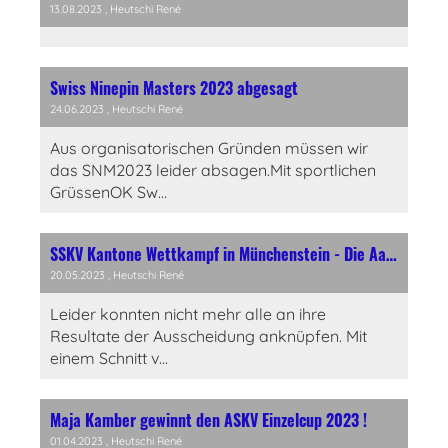
13.08.2023
, Heutschi René
Swiss Ninepin Masters 2023 abgesagt
24.06.2023
, Heutschi René
Aus organisatorischen Gründen müssen wir
das SNM2023 leider absagen.Mit sportlichen
GrüssenOK Sw...
SSKV Kantone Wettkampf in Münchenstein - Die Aargauer müssen in die Kategorie B absteigen
20.05.2023
, Heutschi René
Leider konnten nicht mehr alle an ihre
Resultate der Ausscheidung anknüpfen. Mit
einem Schnitt v...
Maja Kamber gewinnt den ASKV Einzelcup 2023 !
01.04.2023
, Heutschi René