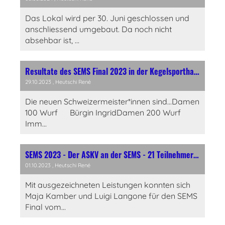
Das Lokal wird per 30. Juni geschlossen und
anschliessend umgebaut. Da noch nicht
absehbar ist, ...
Resultate des SEMS Final 2023 in der Kegelsporthalle Allmend Luzern
29.10.2023
, Heutschi René
Die neuen Schweizermeister*innen sind...Damen
100 Wurf Bürgin IngridDamen 200 Wurf
Imm...
SEMS 2023 - Der ASKV an der SEMS - 21 Teilnehmer, 10 Auszeichnungen, 2 Finalplätze und 2 Podestplätze
01.10.2023
, Heutschi René
Mit ausgezeichneten Leistungen konnten sich
Maja Kamber und Luigi Langone für den SEMS
Final vom...