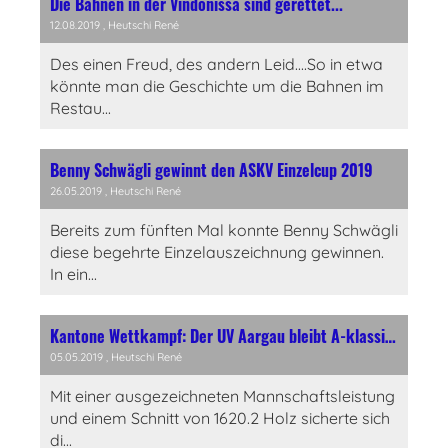
Die Bahnen in der Vindonissa sind gerettet...
12.08.2019
, Heutschi René
Des einen Freud, des andern Leid....So in etwa
könnte man die Geschichte um die Bahnen im
Restau...
Benny Schwägli gewinnt den ASKV Einzelcup 2019
26.05.2019
, Heutschi René
Bereits zum fünften Mal konnte Benny Schwägli
diese begehrte Einzelauszeichnung gewinnen.
In ein...
Kantone Wettkampf: Der UV Aargau bleibt A-klassig, Ob-/Nidwalden wird Schweizermeister
05.05.2019
, Heutschi René
Mit einer ausgezeichneten Mannschaftsleistung
und einem Schnitt von 1620.2 Holz sicherte sich
di...