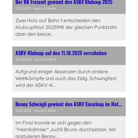
Der KK Freiamt gewinnt den ASKV Klubcup 2025
12.10.2025
, Heutschi René
Zwei Holz auf Bahn 1 entscheiden den
Klubcupfinal 2025!Mit der gleichen Punktzahl
aber den besse...
ASKV-Klubcup auf den 11.10.2025 verschoben
25.08.2025
, Heutschi René
Aufgrund einiger Absenzen durch andere
Wettkämpfe und auch das Eidg. Schwingfest
wird der ASKV-K...
Benny Schwägli gewinnt den ASKV Einzelcup im Hotel Zwyssighof, Wettingen
31.05.2025
, Heutschi René
Im Final konnte er sich gegen den
"Heimbähnler" Juchli Bruno durchsetzen. Wir
gratulieren Benny ...