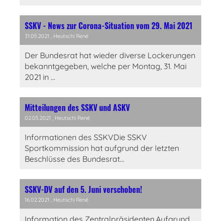
SSKV - News zur Corona-Situation vom 29. Mai 2021
31.05.2021
, Heutschi René
Der Bundesrat hat wieder diverse Lockerungen
bekanntgegeben, welche per Montag, 31. Mai
2021 in ...
Mitteilungen des SSKV und ASKV
02.05.2021
, Heutschi René
Informationen des SSKVDie SSKV
Sportkommission hat aufgrund der letzten
Beschlüsse des Bundesrat...
SSKV-DV auf den 5. Juni verschoben!
16.02.2021
, Heutschi René
Information des Zentralpräsidenten,Aufgrund