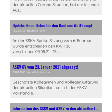
der aktuellen Corona Situation, hat der leitende
Aus...
Update: Neue Daten für den Kantone Wettkampf
15.02.2021
, Heutschi René
An der SSKV Spoko Sitzung vom 6. Februar
wurde entschieden den KWK zu
verschieben.03.05.21 - 15....
ASKV GV vom 23. Januar 2021 abgesagt!
09.01.2021
, der ASKV Vorstand
Geschätzte Kolleginnen und KollegenAufgrund
der aktuellen Situation hat sich der ASKV
Vorstand e...
Information des SSKV und ASKV zu den aktuellen Entscheiden des Bundesrates vom 18.12.20