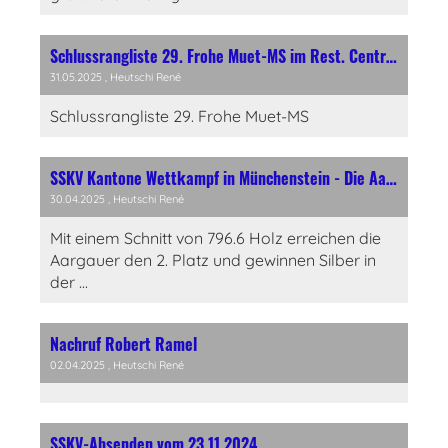
Schlussrangliste 29. Frohe Muet-MS im Rest. Central, Spreitenbach
31.05.2025
, Heutschi René
Schlussrangliste 29. Frohe Muet-MS
SSKV Kantone Wettkampf in Münchenstein - Die Aargauer erreichen den 2. Rang und steigen in die Kat. A auf
30.04.2025
, Heutschi René
Mit einem Schnitt von 796.6 Holz erreichen die
Aargauer den 2. Platz und gewinnen Silber in
der ...
Nachruf Robert Ramel
02.04.2025
, Heutschi René
SSKV-Absenden vom 23.11.2024