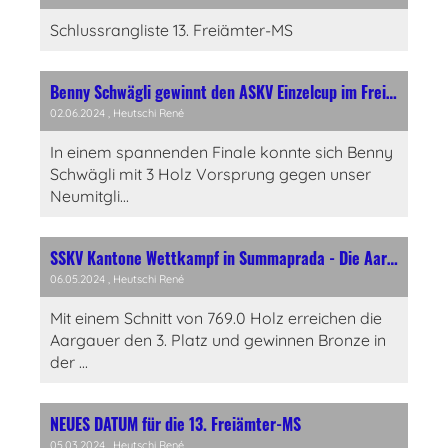
Schlussrangliste 13. Freiämter-MS
Benny Schwägli gewinnt den ASKV Einzelcup im Freiämterhof in Wohlen
02.06.2024
, Heutschi René
In einem spannenden Finale konnte sich Benny
Schwägli mit 3 Holz Vorsprung gegen unser
Neumitgli...
SSKV Kantone Wettkampf in Summaprada - Die Aargauer erreichen den 3. Rang in der Kategorie B
06.05.2024
, Heutschi René
Mit einem Schnitt von 769.0 Holz erreichen die
Aargauer den 3. Platz und gewinnen Bronze in
der ...
NEUES DATUM für die 13. Freiämter-MS
05.03.2024
, Heutschi René