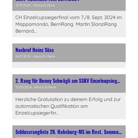
27.11.2024
, Heutschi René
CH Einzelcupsiegerfinal vom 7./8. Sept. 2024 im
Mappamondo, BernRang Martin SlanziRang
Bernard...
Nachruf Heinz Süss
04.11.2024
, Heutschi René
2. Rang für Benny Schwägli am SSKV Einzelcupsiegerfinal im Mappamondo
10.09.2024
, Heutschi René
Herzliche Gratulation zu deinem Erfolg und zur
automatischen Qualifikation am
Einzelcupsiegerfin...
Schlussrangliste 28. Habsburg-MS im Rest. Sonnenberg, Brugg