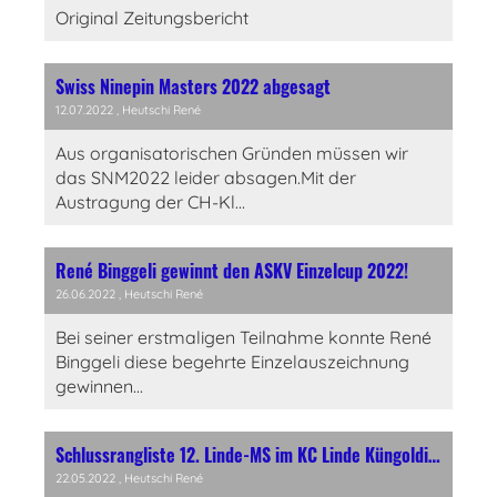
Original Zeitungsbericht
Swiss Ninepin Masters 2022 abgesagt
12.07.2022
, Heutschi René
Aus organisatorischen Gründen müssen wir
das SNM2022 leider absagen.Mit der
Austragung der CH-Kl...
René Binggeli gewinnt den ASKV Einzelcup 2022!
26.06.2022
, Heutschi René
Bei seiner erstmaligen Teilnahme konnte René
Binggeli diese begehrte Einzelauszeichnung
gewinnen...
Schlussrangliste 12. Linde-MS im KC Linde Küngoldingen
22.05.2022
, Heutschi René