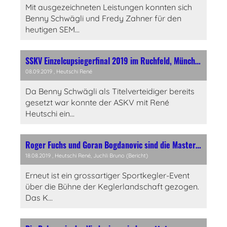
Mit ausgezeichneten Leistungen konnten sich
Benny Schwägli und Fredy Zahner für den
heutigen SEM...
SSKV Einzelcupsiegerfinal 2019 im Ruchfeld, Münchenstein
08.09.2019
, Heutschi René
Da Benny Schwägli als Titelverteidiger bereits
gesetzt war konnte der ASKV mit René
Heutschi ein...
Roger Fuchs und Goran Bogdanovic sind die Masters Sieger 2019
18.08.2019
, Heutschi René, Juchli Bruno (Bericht)
Erneut ist ein grossartiger Sportkegler-Event
über die Bühne der Keglerlandschaft gezogen.
Das K...