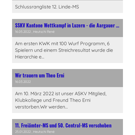
Schlussrangliste 12. Linde-MS
SSKV Kantone Wettkampf in Luzern - die Aargauer bleiben A-klassig
16.05.2022
, Heutschi René
Am ersten KWK mit 100 Wurf Programm, 6
Spielern und einem Streichresultat wurde die
Hierarchie e...
Wir trauern um Theo Erni
16.03.2022
Am 10. März 2022 ist unser ASKV Mitglied,
Klubkollege und Freund Theo Erni
verstorben.Wir werden...
11. Freiämter-MS und 50. Central-MS verschoben
25.01.2022
, Heutschi René