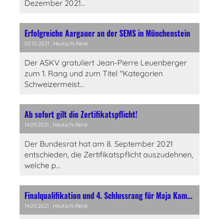
Dezember 2021...
Erfolgreiche Aargauer an der SEMS in Münchenstein
03.10.2021
, Heutschi René
Der ASKV gratuliert Jean-Pierre Leuenberger
zum 1. Rang und zum Titel "Kategorien
Schweizermeist...
Ab sofort gilt die Zertifikatspflicht!
14.09.2021
, Heutschi René
Der Bundesrat hat am 8. September 2021
entschieden, die Zertifikatspflicht auszudehnen,
welche p...
Finalqualifikation und 4. Schlussrang für Maja Kamber am SSKV Einzelcupsiegerfinal!
14.09.2021
, Heutschi René