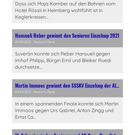
Dass sich Maja Kamber auf den Bahnen vom
Hotel Rössli in Heimberg wohlfühlt ist in
Keglerkreisen...
Hansueli Reber gewinnt den Senioren Einzelcup 2021
05.09.2021
, Heutschi René
Suverän konnte sich Reber Hansueli gegen
Imhof Philipp, Bürgin Emil und Bleiker Ruedi
durchsetze...
Martin Immoos gewinnt den SSSKV Einzelcup der Altersklasse!
04.09.2021
, Heutschi René
In einem spannenden Finale konnte sich Martin
Immoos gegen Urs Gabriel, Anton Zingg und
Ernst Ca...